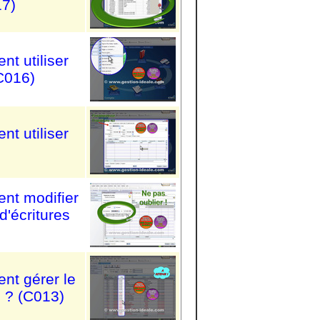
17)
t utiliser
(C016)
t utiliser
nt modifier
d'écritures
nt gérer le
s ? (C013)