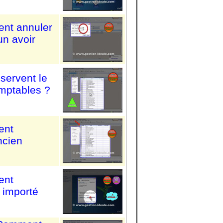
ent annuler
un avoir
servent le
omptables ?
ent
ncien
ent
l importé