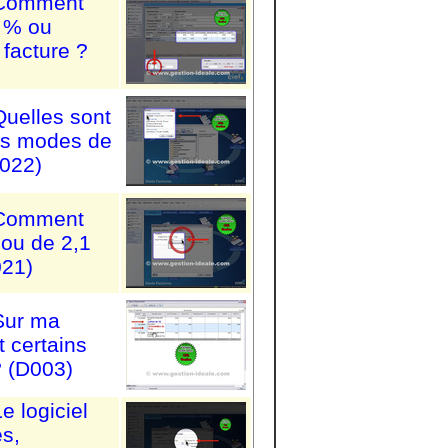
: Comment
n % ou
 facture ?
Quelles sont
les modes de
D022)
: Comment
 ou de 2,1
021)
 Sur ma
 certains
? (D003)
e logiciel
es,