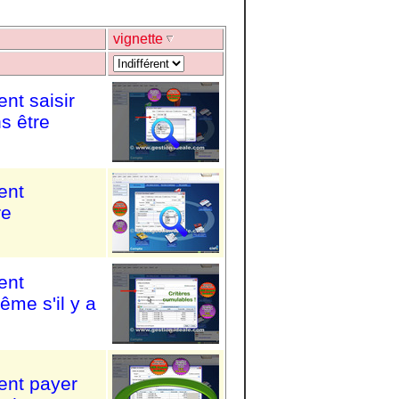
vignette
nt saisir
s être
ent
re
ent
ême s'il y a
ent payer