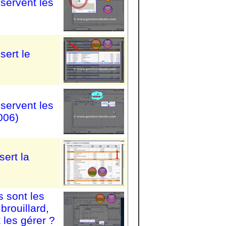
servent les
sert le
servent les
006)
sert la
s sont les
brouillard,
les gérer ?