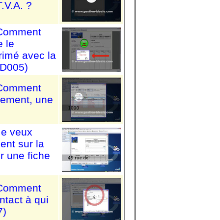
.V.A. ?
: Comment
e le
primé avec la
 (D005)
: Comment
acement, une
Je veux
ent sur la
r une fiche
: Comment
ontact à qui
7)