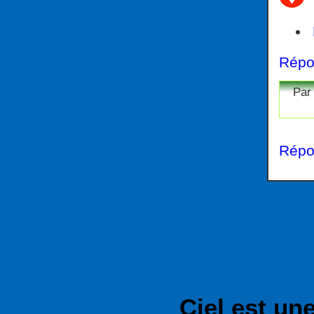
Répon
Pa
Répon
Ciel est u