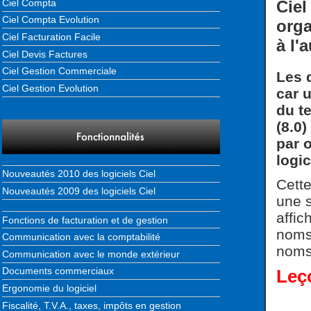
Ciel Compta
Ciel
Ciel Compta Evolution
orga
Ciel Facturation Facile
à l'
Ciel Devis Factures
Ciel Gestion Commerciale
Les 
Ciel Gestion Evolution
car 
du t
(8.0)
par 
logic
Nouveautés 2010 des logiciels Ciel
Cette
Nouveautés 2009 des logiciels Ciel
une s
affic
Fonctions de facturation et de gestion
noms 
Communication avec la comptabilité
noms 
Communication avec le monde extérieur
Documents commerciaux
Leç
Ergonomie du logiciel
Fiscalité, T.V.A., taxes, impôts en gestion